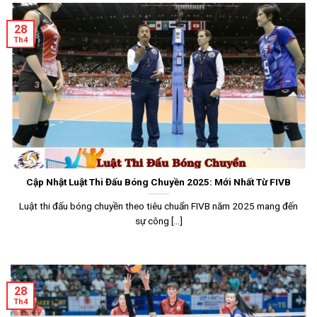
28
Th4
Cập Nhật Luật Thi Đấu Bóng Chuyền 2025: Mới Nhất Từ FIVB
Luật thi đấu bóng chuyền theo tiêu chuẩn FIVB năm 2025 mang đến
sự công [...]
28
Th4