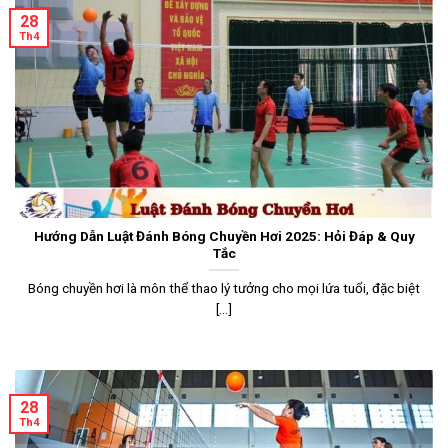
28
Th4
Hướng Dẫn Luật Đánh Bóng Chuyền Hơi 2025: Hỏi Đáp & Quy
Tắc
Bóng chuyền hơi là môn thể thao lý tưởng cho mọi lứa tuổi, đặc biệt
[...]
28
Th4