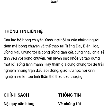
bạn!
THÔNG TIN LIÊN HỆ
Câu lạc bộ bóng chuyền Xanh, nơi hội tụ của những người
đam mê bóng chuyền và thể thao tại Trảng Dài, Biên Hòa,
Đồng Nai. Chúng tôi là cộng đồng gắn kết, cùng nhau chia sẻ
tình yêu với bóng chuyền, rèn luyện sức khỏe và tạo dựng
một lối sống lành mạnh. Hãy tham gia cùng chúng tôi để trải
nghiệm những trận đấu sôi động, giao lưu học hỏi kinh
nghiệm và lan tỏa tinh thần thể thao cao thượng.
CHÍNH SÁCH
THÔNG TIN
Nội quy sân bóng
Về chúng tôi