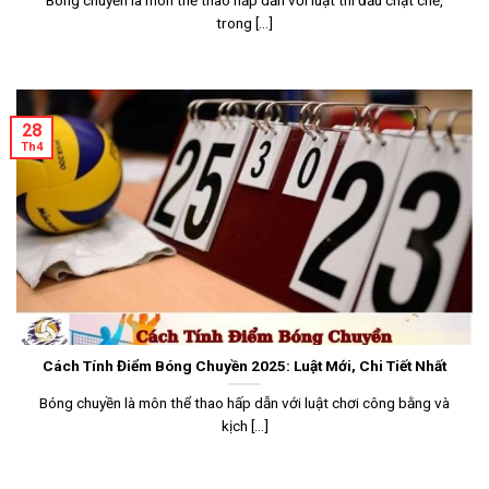
trong [...]
28
Th4
Cách Tính Điểm Bóng Chuyền 2025: Luật Mới, Chi Tiết Nhất
Bóng chuyền là môn thể thao hấp dẫn với luật chơi công bằng và
kịch [...]