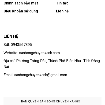
Chính sách bảo mật
Tin tức
Điều khoản sử dụng
Liên hệ
LIÊN HỆ
Sdt: 0943567895
Website: sanbongchuyenxanh.com
Địa chỉ: Phường Trảng Dài , Thành Phố Biên Hòa , Tỉnh Đồng
Nai
Email: sanbongchuyenxanh@gmail.com
BẢN QUYỀN SÂN BÓNG CHUYỀN XANH®️