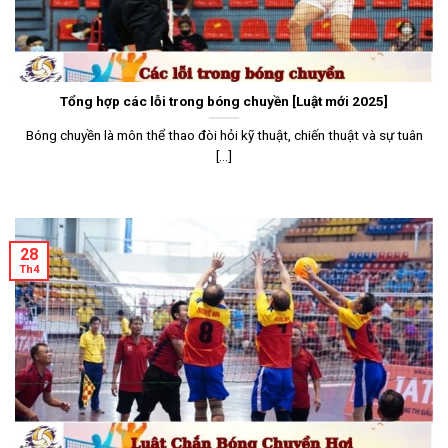
Tổng hợp các lỗi trong bóng chuyền [Luật mới 2025]
Bóng chuyền là môn thể thao đòi hỏi kỹ thuật, chiến thuật và sự tuân
[...]
28
Th4