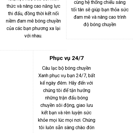
cùng hệ thống chiếu sáng
thức và nâng cao năng lực
tối tân sẽ giúp bạn thỏa sức
thi đấu, đồng thời kết nối
đam mê và nâng cao trình
niềm đam mê bóng chuyền
độ bóng chuyền
của các bạn phương xa lại
với nhau.
Phục vụ 24/7
Câu lạc bộ bóng chuyền
Xanh phục vụ bạn 24/7, bất
kể ngày đêm. Hãy đến với
chúng tôi để tận hưởng
những trận đấu bóng
chuyền sôi động, giao lưu
kết bạn và rèn luyện sức
khỏe mọi lúc mọi nơi. Chúng
tôi luôn sẵn sàng chào đón