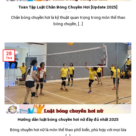
Toàn Tập Luật Chắn Bóng Chuyền Hơi [Update 2025]
Chắn bóng chuyền hơi là kỹ thuật quan trọng trong môn thể thao
bóng chuyền, [...]
28
Th4
Hướng dẫn luật bóng chuyền hơi nữ đầy đủ nhất 2025
Bóng chuyền hơi nữ là môn thể thao phổ biến, phù hợp với mọi lứa