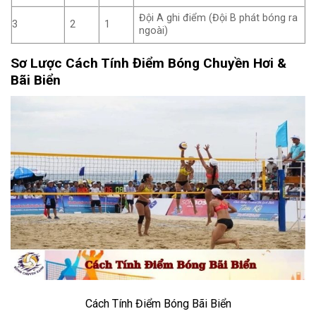
Đội A ghi điểm (Đội B phát bóng ra
3
2
1
ngoài)
Sơ Lược Cách Tính Điểm Bóng Chuyền Hơi &
Bãi Biển
Cách Tính Điểm Bóng Bãi Biển