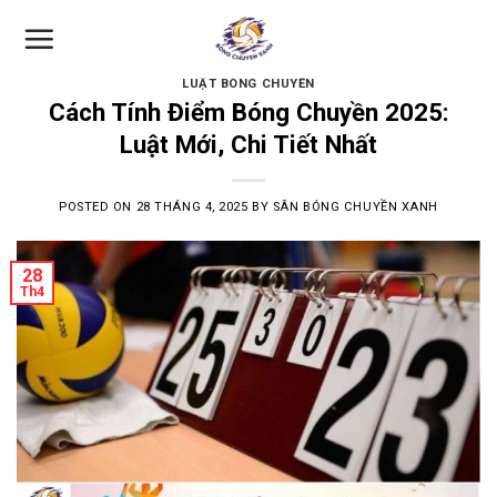
Skip
to
content
LUẬT BÓNG CHUYỀN
Cách Tính Điểm Bóng Chuyền 2025:
Luật Mới, Chi Tiết Nhất
POSTED ON
28 THÁNG 4, 2025
BY
SÂN BÓNG CHUYỀN XANH
28
Th4