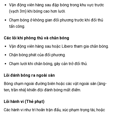
Vận động viên hàng sau đập bóng trong khu vực trước
(vạch 3m) khi bóng cao hơn lưới.
Chạm bóng ở không gian đối phương trước khi đối thủ
tấn công.
Các lỗi khi phòng thủ và chắn bóng
Vận động viên hàng sau hoặc Libero tham gia chắn bóng.
Chặn bóng phát của đối phương.
Chạm lưới khi chắn bóng, gây cản trở đối thủ.
Lỗi đánh bóng ra ngoài sân
Bóng chạm ngoài đường biên hoặc các vật ngoài sân (ăng-
ten, trần nhà) khiến đội đánh bóng mất điểm.
Lỗi hành vi (Thẻ phạt)
Các hành vi như trì hoãn trận đấu, xúc phạm trọng tài, hoặc