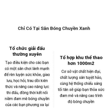
Chỉ Có Tại Sân Bóng Chuyền Xanh
Tổ chức giải đấu
thường xuyên
Tổ hợp khu thể thao
Tạo điều kiện cho các bạn
hơn 1000m2
có một sân chơi lành mạnh
Cơ sở vật chất hiện đại,
để rèn luyện sức khỏe, giao
chất lượng sân tuyệt hảo,
lưu, học hỏi, trau dồi kiên
cùng hệ thống chiếu sáng
thức và nâng cao năng lực
tối tân sẽ giúp bạn thỏa sức
thi đấu, đồng thời kết nối
đam mê và nâng cao trình
niềm đam mê bóng chuyền
độ bóng chuyền
của các bạn phương xa lại