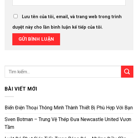
Lưu tên của tôi, email, và trang web trong trình
duyệt này cho lần bình luận kế tiếp của tôi.
BÀI VIẾT MỚI
Biến Điện Thoại Thông Minh Thành Thiết Bị Phù Hợp Với Bạn
Sven Botman – Trung Vệ Thép Đưa Newcastle United Vươn
Tầm