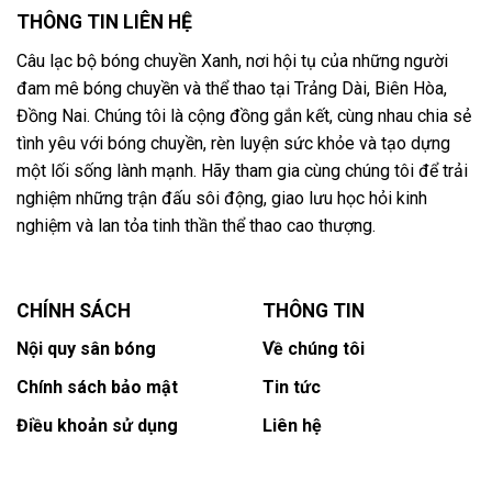
THÔNG TIN LIÊN HỆ
Câu lạc bộ bóng chuyền Xanh, nơi hội tụ của những người
đam mê bóng chuyền và thể thao tại Trảng Dài, Biên Hòa,
Đồng Nai. Chúng tôi là cộng đồng gắn kết, cùng nhau chia sẻ
tình yêu với bóng chuyền, rèn luyện sức khỏe và tạo dựng
một lối sống lành mạnh. Hãy tham gia cùng chúng tôi để trải
nghiệm những trận đấu sôi động, giao lưu học hỏi kinh
nghiệm và lan tỏa tinh thần thể thao cao thượng.
CHÍNH SÁCH
THÔNG TIN
Nội quy sân bóng
Về chúng tôi
Chính sách bảo mật
Tin tức
Điều khoản sử dụng
Liên hệ