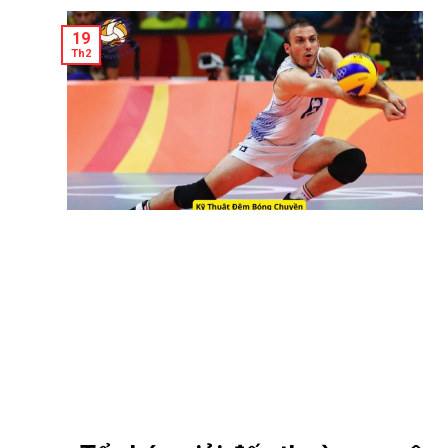
19
Th2