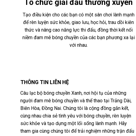
Tổ chức giải đấu thường xuyên
Tạo điều kiện cho các bạn có một sân chơi lành mạnh
để rèn luyện sức khỏe, giao lưu, học hỏi, trau dồi kiên
thức và nâng cao năng lực thi đấu, đồng thời kết nối
niềm đam mê bóng chuyền của các bạn phương xa lại
với nhau.
THÔNG TIN LIÊN HỆ
Câu lạc bộ bóng chuyền Xanh, nơi hội tụ của những
người đam mê bóng chuyền và thể thao tại Trảng Dài,
Biên Hòa, Đồng Nai. Chúng tôi là cộng đồng gắn kết,
cùng nhau chia sẻ tình yêu với bóng chuyền, rèn luyện
sức khỏe và tạo dựng một lối sống lành mạnh. Hãy
tham gia cùng chúng tôi để trải nghiệm những trận đấu