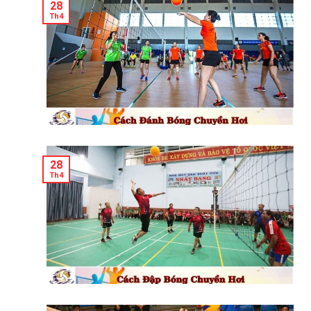
28
Th4
28
Th4