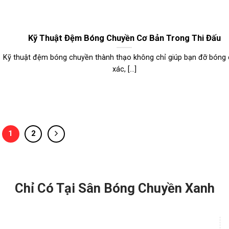
Kỹ Thuật Đệm Bóng Chuyền Cơ Bản Trong Thi Đấu
Kỹ thuật đệm bóng chuyền thành thạo không chỉ giúp bạn đỡ bóng 
xác, [...]
1
2
Chỉ Có Tại Sân Bóng Chuyền Xanh