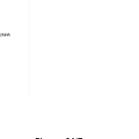
chính