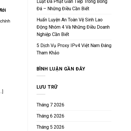
Luật Đá Phạt Gián Tiếp Trong Bóng
Đá – Những Điều Cần Biết
Mới
Huấn Luyện An Toàn Vệ Sinh Lao
 chính
Động Nhóm 4 Và Những Điều Doanh
Nghiệp Cần Biết
5 Dịch Vụ Proxy IPv4 Việt Nam Đáng
Tham Khảo
BÌNH LUẬN GẦN ĐÂY
5
LƯU TRỮ
.]
Tháng 7 2026
Tháng 6 2026
Tháng 5 2026