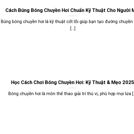
Cách Búng Bóng Chuyền Hơi Chuẩn Kỹ Thuật Cho Người 
Búng bóng chuyền hơi là kỹ thuật cốt lõi giúp bạn tạo đường chuyền
[...]
Học Cách Chơi Bóng Chuyền Hơi: Kỹ Thuật & Mẹo 202
Bóng chuyền hơi là môn thể thao giải trí thú vị, phù hợp mọi lứa [..