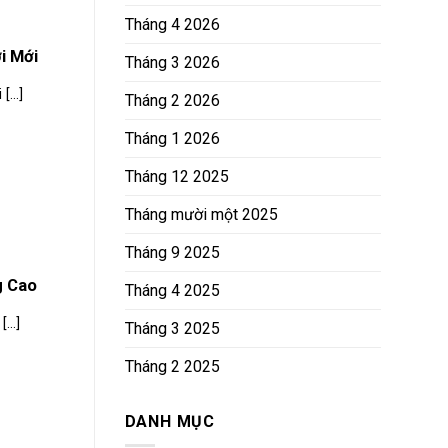
Tháng 4 2026
i Mới
Tháng 3 2026
...]
Tháng 2 2026
Tháng 1 2026
Tháng 12 2025
Tháng mười một 2025
Tháng 9 2025
g Cao
Tháng 4 2025
...]
Tháng 3 2025
Tháng 2 2025
DANH MỤC