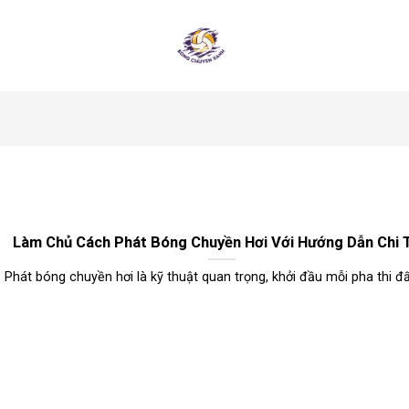
Làm Chủ Cách Phát Bóng Chuyền Hơi Với Hướng Dẫn Chi T
Phát bóng chuyền hơi là kỹ thuật quan trọng, khởi đầu mỗi pha thi đấu,