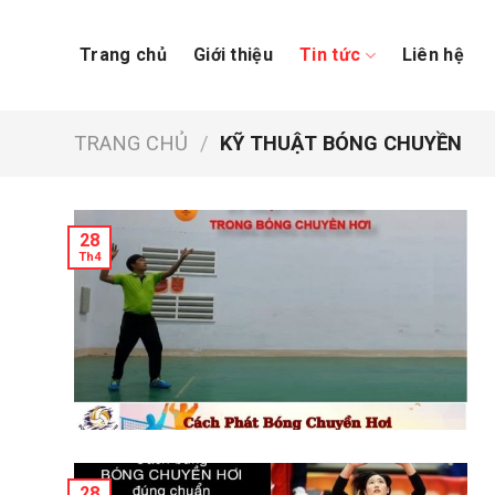
Skip
to
Trang chủ
Giới thiệu
Tin tức
Liên hệ
content
TRANG CHỦ
/
KỸ THUẬT BÓNG CHUYỀN
28
Th4
28