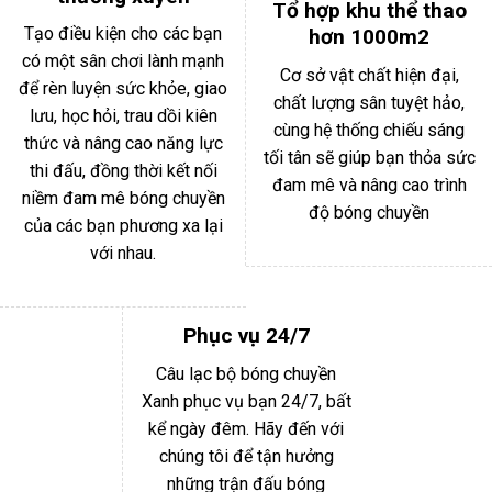
Tổ hợp khu thể thao
Tạo điều kiện cho các bạn
hơn 1000m2
có một sân chơi lành mạnh
Cơ sở vật chất hiện đại,
để rèn luyện sức khỏe, giao
chất lượng sân tuyệt hảo,
lưu, học hỏi, trau dồi kiên
cùng hệ thống chiếu sáng
thức và nâng cao năng lực
tối tân sẽ giúp bạn thỏa sức
thi đấu, đồng thời kết nối
đam mê và nâng cao trình
niềm đam mê bóng chuyền
độ bóng chuyền
của các bạn phương xa lại
với nhau.
Phục vụ 24/7
Câu lạc bộ bóng chuyền
Xanh phục vụ bạn 24/7, bất
kể ngày đêm. Hãy đến với
chúng tôi để tận hưởng
những trận đấu bóng