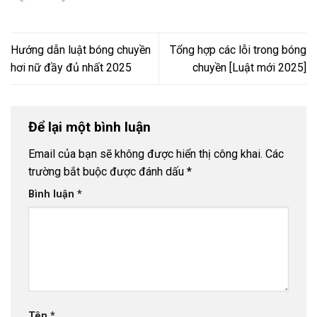
Hướng dẫn luật bóng chuyền
Tổng hợp các lỗi trong bóng
hơi nữ đầy đủ nhất 2025
chuyền [Luật mới 2025]
Để lại một bình luận
Email của bạn sẽ không được hiển thị công khai.
Các
trường bắt buộc được đánh dấu
*
Bình luận
*
Tên
*