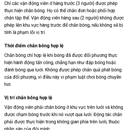
Chỉ các vận động viên ở hàng trước (3 người) được phép
thực hiện chắn bóng. Họ có thể chắn đơn hoặc phối hợp
chắn tập thể. Vận động viên hàng sau (2 người) không được
phép lên khu vực hàng trước để chắn bóng, nếu không sẽ bị
tính là phạm lỗi vị trí.
Thời điểm chắn bóng hợp lệ
Chắn bóng chỉ hợp lệ khi bóng đã được đối phương thực
hiện hành động tấn công, chẳng hạn như đập bóng hoặc
đánh bóng qua lưới. Không được phép chắn quả phát bóng
của đối phương, vì điều này vi phạm
luật chơi bóng chuyền
hơi
.
Vị trí chắn bóng hợp lệ
Vận động viên phải chắn bóng ở khu vực trên lưới và không
được chạm bóng trước khi nó vượt qua lưới. Động tác chắn
phải được thực hiện trong không gian phía trên lưới, thuộc
phần sân của đội mình.