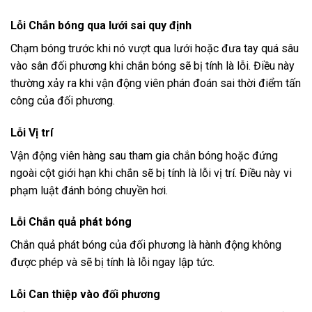
Lỗi Chắn bóng qua lưới sai quy định
Chạm bóng trước khi nó vượt qua lưới hoặc đưa tay quá sâu
vào sân đối phương khi chắn bóng sẽ bị tính là lỗi. Điều này
thường xảy ra khi vận động viên phán đoán sai thời điểm tấn
công của đối phương.
Lỗi Vị trí
Vận động viên hàng sau tham gia chắn bóng hoặc đứng
ngoài cột giới hạn khi chắn sẽ bị tính là lỗi vị trí. Điều này vi
phạm
luật đánh bóng chuyền hơi
.
Lỗi Chắn quả phát bóng
Chắn quả phát bóng của đối phương là hành động không
được phép và sẽ bị tính là lỗi ngay lập tức.
Lỗi Can thiệp vào đối phương