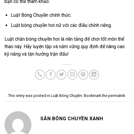
bạn có thể tham khảo:
Luật Bóng Chuyền
chính thức.
Luật bóng chuyền hơi nữ
với các điều chỉnh riêng.
Luật chắn bóng chuyền hơi là nền tảng để chơi tốt môn thể
thao này. Hãy luyện tập và nắm vững quy định để nâng cao
kỹ năng và tận hưởng trận đấu!
This entry was posted in
Luật Bóng Chuyền
. Bookmark the
permalink
.
SÂN BÓNG CHUYỀN XANH