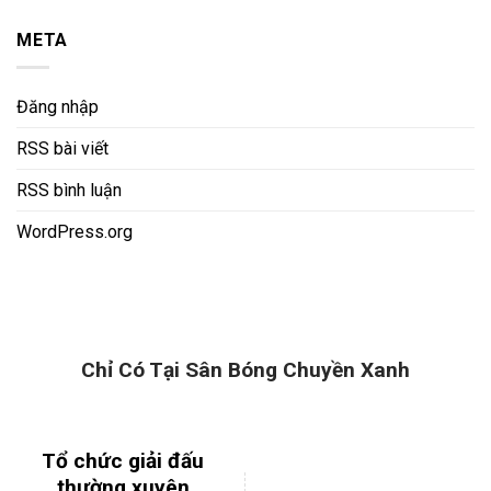
META
Đăng nhập
RSS bài viết
RSS bình luận
WordPress.org
Chỉ Có Tại Sân Bóng Chuyền Xanh
Tổ chức giải đấu
thường xuyên