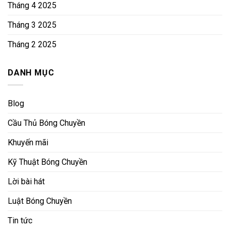
Tháng 4 2025
Tháng 3 2025
Tháng 2 2025
DANH MỤC
Blog
Cầu Thủ Bóng Chuyền
Khuyến mãi
Kỹ Thuật Bóng Chuyền
Lời bài hát
Luật Bóng Chuyền
Tin tức