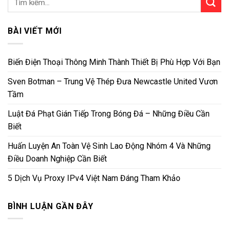
BÀI VIẾT MỚI
Biến Điện Thoại Thông Minh Thành Thiết Bị Phù Hợp Với Bạn
Sven Botman – Trung Vệ Thép Đưa Newcastle United Vươn
Tầm
Luật Đá Phạt Gián Tiếp Trong Bóng Đá – Những Điều Cần
Biết
Huấn Luyện An Toàn Vệ Sinh Lao Động Nhóm 4 Và Những
Điều Doanh Nghiệp Cần Biết
5 Dịch Vụ Proxy IPv4 Việt Nam Đáng Tham Khảo
BÌNH LUẬN GẦN ĐÂY