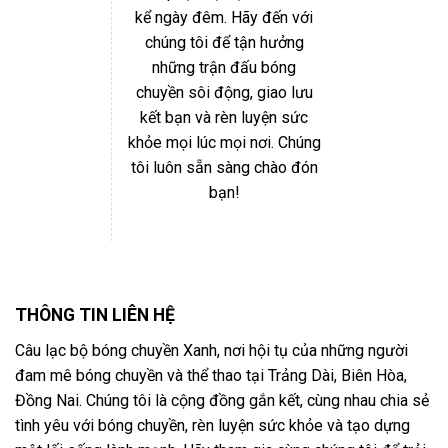
kể ngày đêm. Hãy đến với
chúng tôi để tận hưởng
những trận đấu bóng
chuyền sôi động, giao lưu
kết bạn và rèn luyện sức
khỏe mọi lúc mọi nơi. Chúng
tôi luôn sẵn sàng chào đón
bạn!
THÔNG TIN LIÊN HỆ
Câu lạc bộ bóng chuyền Xanh, nơi hội tụ của những người
đam mê bóng chuyền và thể thao tại Trảng Dài, Biên Hòa,
Đồng Nai. Chúng tôi là cộng đồng gắn kết, cùng nhau chia sẻ
tình yêu với bóng chuyền, rèn luyện sức khỏe và tạo dựng