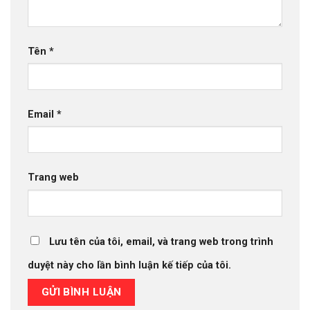
Tên
*
Email
*
Trang web
Lưu tên của tôi, email, và trang web trong trình
duyệt này cho lần bình luận kế tiếp của tôi.