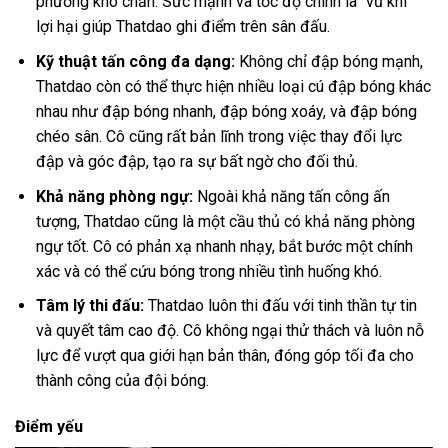
phương khó chắn. Sức mạnh và tốc độ chính là “vũ khí”
lợi hại giúp Thatdao ghi điểm trên sân đấu.
Kỹ thuật tấn công đa dạng:
Không chỉ đập bóng mạnh,
Thatdao còn có thể thực hiện nhiều loại cú đập bóng khác
nhau như đập bóng nhanh, đập bóng xoáy, và đập bóng
chéo sân. Cô cũng rất bản lĩnh trong việc thay đổi lực
đập và góc đập, tạo ra sự bất ngờ cho đối thủ.
Khả năng phòng ngự:
Ngoài khả năng tấn công ấn
tượng, Thatdao cũng là một cầu thủ có khả năng phòng
ngự tốt. Cô có phản xạ nhanh nhạy, bắt bước một chính
xác và có thể cứu bóng trong nhiều tình huống khó.
Tâm lý thi đấu:
Thatdao luôn thi đấu với tinh thần tự tin
và quyết tâm cao độ. Cô không ngại thử thách và luôn nỗ
lực để vượt qua giới hạn bản thân, đóng góp tối đa cho
thành công của đội bóng.
Điểm yếu