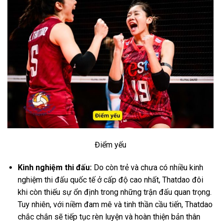
Điểm yếu
Kinh nghiệm thi đấu:
Do còn trẻ và chưa có nhiều kinh
nghiệm thi đấu quốc tế ở cấp độ cao nhất, Thatdao đôi
khi còn thiếu sự ổn định trong những trận đấu quan trọng.
Tuy nhiên, với niềm đam mê và tinh thần cầu tiến, Thatdao
chắc chắn sẽ tiếp tục rèn luyện và hoàn thiện bản thân