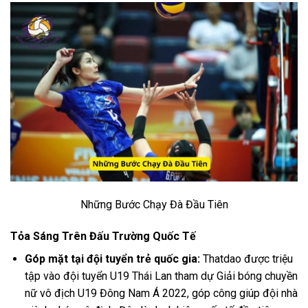
Những Bước Chạy Đà Đầu Tiên
Tỏa Sáng Trên Đấu Trường Quốc Tế
Góp mặt tại đội tuyển trẻ quốc gia:
Thatdao được triệu
tập vào đội tuyển U19 Thái Lan tham dự Giải bóng chuyền
nữ vô địch U19 Đông Nam Á 2022, góp công giúp đội nhà