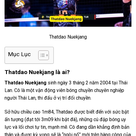
Thatdao Nuekjang
Mục Lục
Thatdao Nuekjang là ai?
Thatdao Nuekjang
sinh ngày 3 tháng 2 năm 2004 tại Thái
Lan. Cô là một vận động viên bóng chuyền chuyên nghiệp
người Thái Lan, thi đấu ở vị trí đối chuyền.
Sở hữu chiều cao 1m84, Thatdao được biết đến với sức bật
ấn tượng (đạt tới 3m09 khi bật đà), những cú đập bóng uy
lực và lối chơi tự tin, mạnh mẽ. Cô đang dần khẳng định bản
thân và được kỳ vọng sẽ là “ngòi nổ” mới trên hàng công của