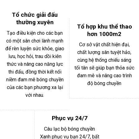
Tổ chức giải đấu
thường xuyên
Tổ hợp khu thể thao
Tạo điều kiện cho các bạn
hơn 1000m2
có một sân chơi lành mạnh
Cơ sở vật chất hiện đại,
để rèn luyện sức khỏe, giao
chất lượng sân tuyệt hảo,
lưu, học hỏi, trau dồi kiên
cùng hệ thống chiếu sáng
thức và nâng cao năng lực
tối tân sẽ giúp bạn thỏa sức
thi đấu, đồng thời kết nối
đam mê và nâng cao trình
niềm đam mê bóng chuyền
độ bóng chuyền
của các bạn phương xa lại
với nhau.
Phục vụ 24/7
Câu lạc bộ bóng chuyền
Xanh phục vụ bạn 24/7, bất