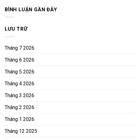
BÌNH LUẬN GẦN ĐÂY
LƯU TRỮ
Tháng 7 2026
Tháng 6 2026
Tháng 5 2026
Tháng 4 2026
Tháng 3 2026
Tháng 2 2026
Tháng 1 2026
Tháng 12 2025