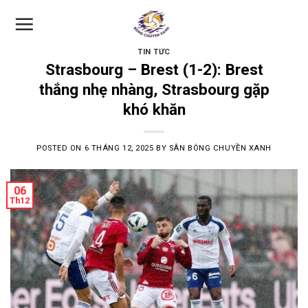
Skip
to
content
TIN TỨC
Strasbourg – Brest (1-2): Brest
thắng nhẹ nhàng, Strasbourg gặp
khó khăn
POSTED ON
6 THÁNG 12, 2025
BY
SÂN BÓNG CHUYỀN XANH
06
Th12