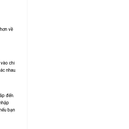
 hơn về
 vào chi
hác nhau.
ắp đến.
 nhập
 nếu bạn