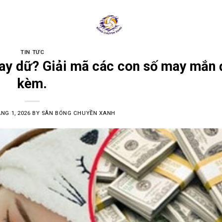
TIN TỨC
hay dữ? Giải mã các con số may mắn 
kèm.
NG 1, 2026
BY
SÂN BÓNG CHUYỀN XANH