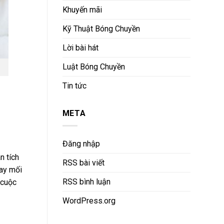
Khuyến mãi
Kỹ Thuật Bóng Chuyền
Lời bài hát
Luật Bóng Chuyền
Tin tức
META
Đăng nhập
n tích
RSS bài viết
hay mối
RSS bình luận
 cuộc
WordPress.org