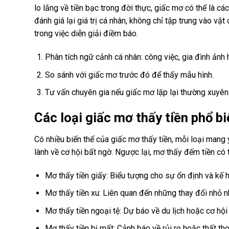
lo lắng về tiền bạc trong đời thực, giấc mơ có thể là c
đánh giá lại giá trị cá nhân, không chỉ tập trung vào vậ
trong việc diễn giải điềm báo.
Phân tích ngữ cảnh cá nhân: công việc, gia đình ảnh
So sánh với giấc mơ trước đó để thấy mẫu hình.
Tư vấn chuyên gia nếu giấc mơ lặp lại thường xuyên
Các loại giấc mơ thấy tiền phổ bi
Có nhiều biến thể của giấc mơ thấy tiền, mỗi loại mang 
lành về cơ hội bất ngờ. Ngược lại, mơ thấy đếm tiền có t
Mơ thấy tiền giấy: Biểu tượng cho sự ổn định và kế 
Mơ thấy tiền xu: Liên quan đến những thay đổi nhỏ nh
Mơ thấy tiền ngoại tệ: Dự báo về du lịch hoặc cơ hội
Mơ thấy tiền bị mất: Cảnh báo về rủi ro hoặc thất tho