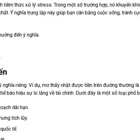
ách tiềm thức xử lý stress. Trong một số trường hợp, nó khuyến kh
t chất. Ý nghĩa trung lập này giúp bạn cân bằng cuộc sống, tránh c
 hưởng đến ý nghĩa.
.
ến
ý nghĩa riêng. Ví dụ, mơ thấy nhặt được tiền trên đường thường l
hể báo hiệu sự lo lắng về tài chính. Dưới đây là một số loại phổ b
hoạch dài hạn.
ưng tích lũy.
 quốc tế.
át.