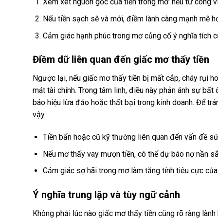
Xem xét nguồn gốc của tiền trong mơ: nếu từ công việ
Nếu tiền sạch sẽ và mới, điềm lành càng mạnh mẽ h
Cảm giác hạnh phúc trong mơ củng cố ý nghĩa tích c
Điềm dữ liên quan đến giấc mơ thấy tiền
Ngược lại, nếu giấc mơ thấy tiền bị mất cắp, cháy rụi 
mát tài chính. Trong tâm linh, điều này phản ánh sự bất
báo hiệu lừa đảo hoặc thất bại trong kinh doanh. Để tr
vậy.
Tiền bẩn hoặc cũ kỹ thường liên quan đến vấn đề sứ
Nếu mơ thấy vay mượn tiền, có thể dự báo nợ nần sắ
Cảm giác sợ hãi trong mơ làm tăng tính tiêu cực củ
Ý nghĩa trung lập và tùy ngữ cảnh
Không phải lúc nào giấc mơ thấy tiền cũng rõ ràng lành 