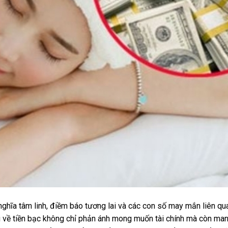
nghĩa tâm linh, điềm báo tương lai và các con số may mắn liên qu
g về tiền bạc không chỉ phản ánh mong muốn tài chính mà còn ma