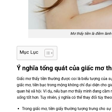
Mơ thấy tiền là điềm làn
Mục Lục
Ý nghĩa tổng quát của giấc mơ th
Giấc mơ thấy tiền thường được coi là biểu tượng của sự
giấc mơ, tiền bạc trong mộng không chỉ đại diện cho giá 
quan hệ xã hội. Ví dụ, nếu bạn mơ thấy mình đang cầm 
sống tốt hơn. Tuy nhiên, ý nghĩa có thể thay đổi tùy th
Trong giấc mơ, tiền giấy thường tượng trưng cho sự ổ