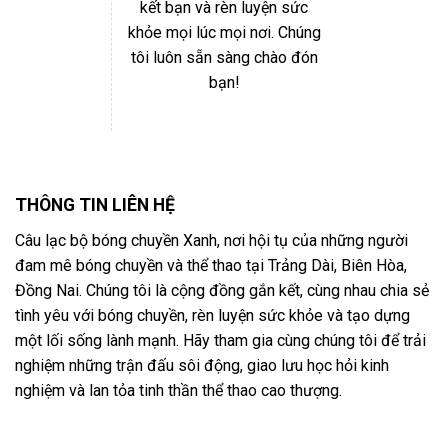
kết bạn và rèn luyện sức
khỏe mọi lúc mọi nơi. Chúng
tôi luôn sẵn sàng chào đón
bạn!
THÔNG TIN LIÊN HỆ
Câu lạc bộ bóng chuyền Xanh, nơi hội tụ của những người
đam mê bóng chuyền và thể thao tại Trảng Dài, Biên Hòa,
Đồng Nai. Chúng tôi là cộng đồng gắn kết, cùng nhau chia sẻ
tình yêu với bóng chuyền, rèn luyện sức khỏe và tạo dựng
một lối sống lành mạnh. Hãy tham gia cùng chúng tôi để trải
nghiệm những trận đấu sôi động, giao lưu học hỏi kinh
nghiệm và lan tỏa tinh thần thể thao cao thượng.