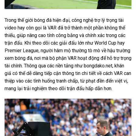
Trong thế giới bóng đá hiện đại, công nghệ trợ lý trọng tài
video hay còn gọi là VAR đã trở thành một phần không thể
thiếu, giúp nâng cao tính công bằng và chính xác trong các
trận đấu. Khi theo dõi các giải đấu lớn như World Cup hay
Premier League, người hâm mộ thường tò mò về hậu trường
xem bóng đá, nơi mà bộ phận VAR hoạt động để hỗ trợ trọng
tài chính. Thông qua các nền tảng như
bongdako.net
, khán
giả có thể dễ dàng tiếp cận thông tin chi tiết về cách VAR can
thiệp vào các tình huống tranh chấp, từ phạt đền đến việt vị,
mang lại trải nghiệm theo dõi trận đấu hấp dẫn hơn.