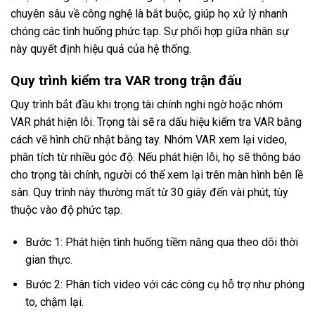
chuyên sâu về công nghệ là bắt buộc, giúp họ xử lý nhanh
chóng các tình huống phức tạp. Sự phối hợp giữa nhân sự
này quyết định hiệu quả của hệ thống.
Quy trình kiểm tra VAR trong trận đấu
Quy trình bắt đầu khi trọng tài chính nghi ngờ hoặc nhóm
VAR phát hiện lỗi. Trọng tài sẽ ra dấu hiệu kiểm tra VAR bằng
cách vẽ hình chữ nhật bằng tay. Nhóm VAR xem lại video,
phân tích từ nhiều góc độ. Nếu phát hiện lỗi, họ sẽ thông báo
cho trọng tài chính, người có thể xem lại trên màn hình bên lề
sân. Quy trình này thường mất từ 30 giây đến vài phút, tùy
thuộc vào độ phức tạp.
Bước 1: Phát hiện tình huống tiềm năng qua theo dõi thời
gian thực.
Bước 2: Phân tích video với các công cụ hỗ trợ như phóng
to, chậm lại.