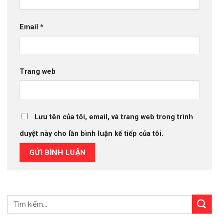
Email
*
Trang web
Lưu tên của tôi, email, và trang web trong trình
duyệt này cho lần bình luận kế tiếp của tôi.