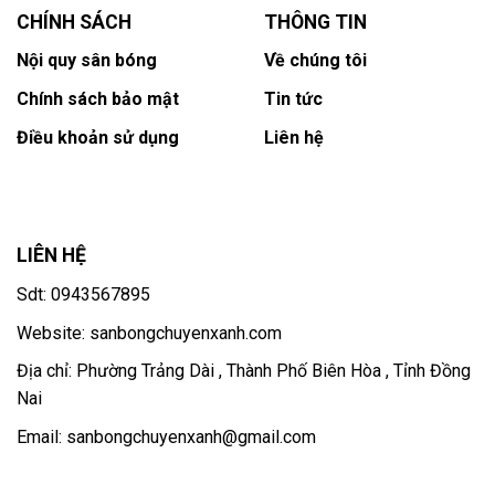
CHÍNH SÁCH
THÔNG TIN
Nội quy sân bóng
Về chúng tôi
Chính sách bảo mật
Tin tức
Điều khoản sử dụng
Liên hệ
LIÊN HỆ
Sdt: 0943567895
Website: sanbongchuyenxanh.com
Địa chỉ: Phường Trảng Dài , Thành Phố Biên Hòa , Tỉnh Đồng
Nai
Email: sanbongchuyenxanh@gmail.com