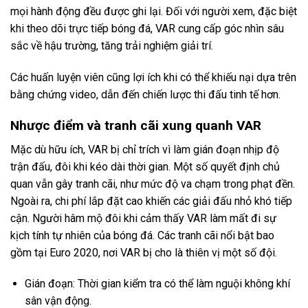
mọi hành động đều được ghi lại. Đối với người xem, đặc biệt
khi theo dõi
trực tiếp bóng đá
, VAR cung cấp góc nhìn sâu
sắc về hậu trường, tăng trải nghiệm giải trí.
Các huấn luyện viên cũng lợi ích khi có thể khiếu nại dựa trên
bằng chứng video, dẫn đến chiến lược thi đấu tinh tế hơn.
Nhược điểm và tranh cãi xung quanh VAR
Mặc dù hữu ích, VAR bị chỉ trích vì làm gián đoạn nhịp độ
trận đấu, đôi khi kéo dài thời gian. Một số quyết định chủ
quan vẫn gây tranh cãi, như mức độ va chạm trong phạt đền.
Ngoài ra, chi phí lắp đặt cao khiến các giải đấu nhỏ khó tiếp
cận. Người hâm mộ đôi khi cảm thấy VAR làm mất đi sự
kịch tính tự nhiên của bóng đá. Các tranh cãi nổi bật bao
gồm tại Euro 2020, nơi VAR bị cho là thiên vị một số đội.
Gián đoạn: Thời gian kiểm tra có thể làm nguội không khí
sân vận động.